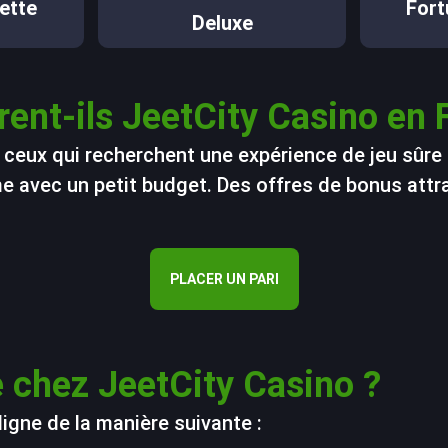
ette
Fort
Deluxe
rent-ils JeetCity Casino en 
s ceux qui recherchent une expérience de jeu sûre
 avec un petit budget. Des offres de bonus attr
PLACER UN PARI
chez JeetCity Casino ?
igne de la manière suivante :