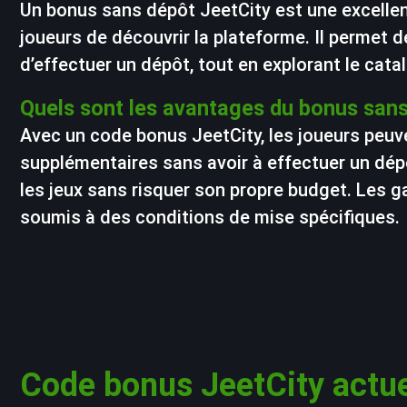
Un bonus sans dépôt JeetCity est une excelle
joueurs de découvrir la plateforme. Il permet d
d’effectuer un dépôt, tout en explorant le cata
Quels sont les avantages du bonus sans
Avec un code bonus JeetCity, les joueurs peuv
supplémentaires sans avoir à effectuer un dép
les jeux sans risquer son propre budget. Les 
soumis à des conditions de mise spécifiques.
Code bonus JeetCity actue