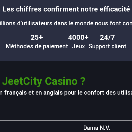
Les chiffres confirment notre efficacité
llions d’utilisateurs dans le monde nous font co
25+
4000+
24/7
Méthodes de paiement
Jeux
Support client
 JeetCity Casino ?
en
français
et en
anglais
pour le confort des utilis
Dama N.V.