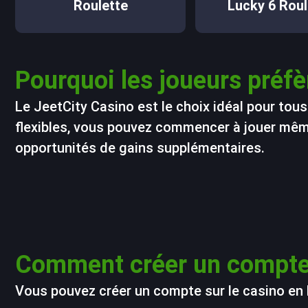
Roulette
Lucky 6 Roul
Pourquoi les joueurs préfè
Le JeetCity Casino est le choix idéal pour tou
flexibles, vous pouvez commencer à jouer même
opportunités de gains supplémentaires.
Comment créer un compte 
Vous pouvez créer un compte sur le casino en l