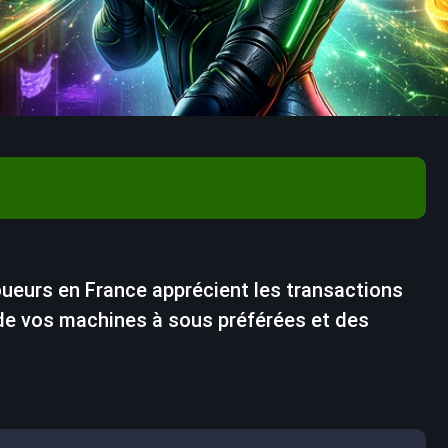
joueurs en France apprécient les transactions
z de vos machines à sous préférées et des