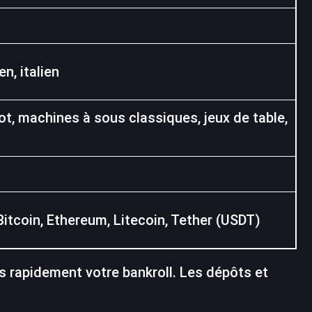
n, italien
t, machines à sous classiques, jeux de table,
 Bitcoin, Ethereum, Litecoin, Tether (USDT)
 rapidement votre bankroll. Les dépôts et