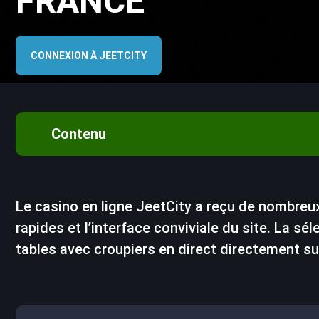
FRANCE
CONNEXION À JEETCITY
Contenu
Le casino en ligne JeetCity a reçu de nombreux 
rapides et l’interface conviviale du site. La 
tables avec croupiers en direct directement su