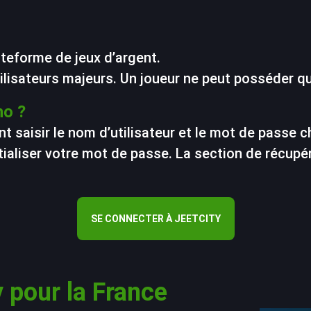
ateforme de jeux d’argent.
ilisateurs majeurs. Un joueur ne peut posséder qu’
no ?
 saisir le nom d’utilisateur et le mot de passe ch
ialiser votre mot de passe. La section de récupé
SE CONNECTER À JEETCITY
 pour la France