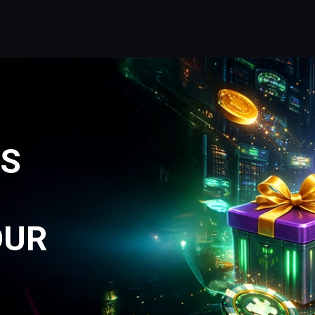
ES
OUR