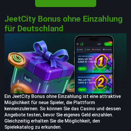
JeetCity Bonus ohne Einzahlung
für Deutschland
Ein JeetCity Bonus ohne Einzahlung ist eine attraktive
Möglichkeit für neue Spieler, die Plattform
kennenzulernen. So können Sie das Casino und dessen
Angebote testen, bevor Sie eigenes Geld einzahlen.
Gleichzeitig erhalten Sie die Möglichkeit, den
Spielekatalog zu erkunden.