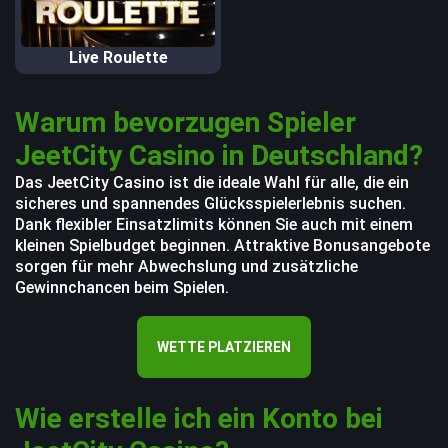
Live Roulette
Warum bevorzugen Spieler
JeetCity Casino in Deutschland?
Das JeetCity Casino ist die ideale Wahl für alle, die ein
sicheres und spannendes Glücksspielerlebnis suchen.
Dank flexibler Einsatzlimits können Sie auch mit einem
kleinen Spielbudget beginnen. Attraktive Bonusangebote
sorgen für mehr Abwechslung und zusätzliche
Gewinnchancen beim Spielen.
WETTE PLATZIEREN
Wie erstelle ich ein Konto bei