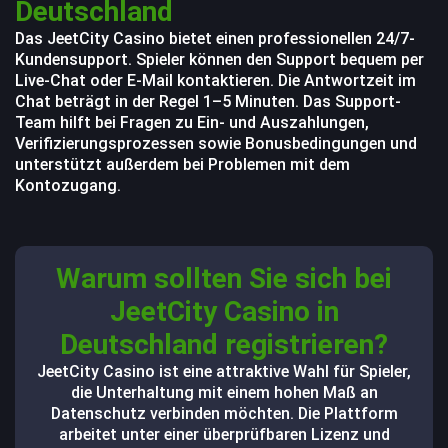
Deutschland
Das JeetCity Casino bietet einen professionellen 24/7-
Kundensupport. Spieler können den Support bequem per
Live-Chat oder E-Mail kontaktieren. Die Antwortzeit im
Chat beträgt in der Regel 1–5 Minuten. Das Support-
Team hilft bei Fragen zu Ein- und Auszahlungen,
Verifizierungsprozessen sowie Bonusbedingungen und
unterstützt außerdem bei Problemen mit dem
Kontozugang.
Warum sollten Sie sich bei
JeetCity Casino in
Deutschland registrieren?
JeetCity Casino ist eine attraktive Wahl für Spieler,
die Unterhaltung mit einem hohen Maß an
Datenschutz verbinden möchten. Die Plattform
arbeitet unter einer überprüfbaren Lizenz und