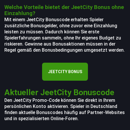
Welche Vorteile bietet der JeetCity Bonus ohne
Einzahlung?
Mit einem JeetCity Bonuscode erhalten Spieler
zusätzliche Bonusgelder, ohne zuvor eine Einzahlung
leisten zu müssen. Dadurch können Sie erste
Spielerfahrungen sammeln, ohne Ihr eigenes Budget zu
riskieren. Gewinne aus Bonusaktionen müssen in der
Regel gemäß den Bonusbedingungen umgesetzt werden.
JEETCITY BONUS
Aktueller JeetCity Bonuscode
Den JeetCity Promo-Code können Sie direkt in Ihrem
persönlichen Konto aktivieren. Spieler in Deutschland
finden aktuelle Bonuscodes häufig auf Partner-Websites
und in spezialisierten Online-Foren.