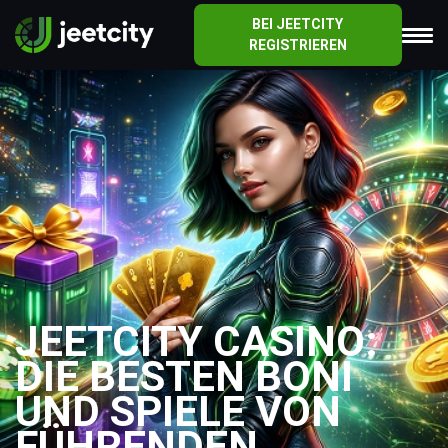
BEI JEETCITY
REGISTRIEREN
JEETCITY CASINO:
DIE BESTEN BONI
UND SPIELE VON
FÜHRENDEN