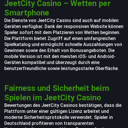
JeetCity Casino – Wetten per
Smartphone
Die Dienste von JeetCity Casino sind auch auf mobilen
Geräten verfügbar. Dank der responsiven Website können
Spieler sofort mit dem Platzieren von Wetten beginnen.
Die Plattform bietet Zugriff auf einen umfangreichen
Spielkatalog und ermöglicht schnelle Auszahlungen von
Gewinnen sowie den Erhalt von Bonusangeboten. Die
mobile Version ist mit den meisten iOS- und Android-
Geräten kompatibel und überzeugt durch eine
benutzerfreundliche sowie leistungsstarke Oberfläche.
Fairness und Sicherheit beim
Spielen im JeetCity Casino
Bewertungen des JeetCity Casinos bestätigen, dass die
Plattform unter einer gültigen Lizenz arbeitet und
moderne Sicherheitsprotokolle verwendet. Spieler in
Deutschland profitieren von transparenten