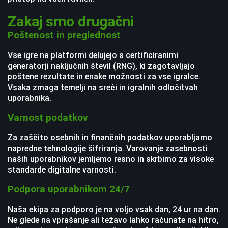
Zakaj smo drugačni
Poštenost in preglednost
Vse igre na platformi delujejo s certificiranimi
generatorji naključnih števil (RNG), ki zagotavljajo
poštene rezultate in enake možnosti za vse igralce.
Vsaka zmaga temelji na sreči in igralnih odločitvah
uporabnika.
Varnost podatkov
Za zaščito osebnih in finančnih podatkov uporabljamo
napredne tehnologije šifriranja. Varovanje zasebnosti
naših uporabnikov jemljemo resno in skrbimo za visoke
standarde digitalne varnosti.
Podpora uporabnikom 24/7
Naša ekipa za podporo je na voljo vsak dan, 24 ur na dan.
Ne glede na vprašanje ali težavo lahko računate na hitro,