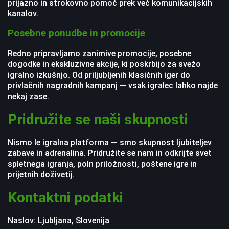
prijazno in strokovno pomoč prek več komunikacijskih
kanalov.
Posebne ponudbe in promocije
Redno pripravljamo zanimive promocije, posebne
dogodke in ekskluzivne akcije, ki poskrbijo za svežo
igralno izkušnjo. Od priljubljenih klasičnih iger do
privlačnih nagradnih kampanj — vsak igralec lahko najde
nekaj zase.
Pridružite se naši skupnosti
Nismo le igralna platforma — smo skupnost ljubiteljev
zabave in adrenalina. Pridružite se nam in odkrijte svet
spletnega igranja, poln priložnosti, poštene igre in
prijetnih doživetij.
Kontaktni podatki
Naslov: Ljubljana, Slovenija